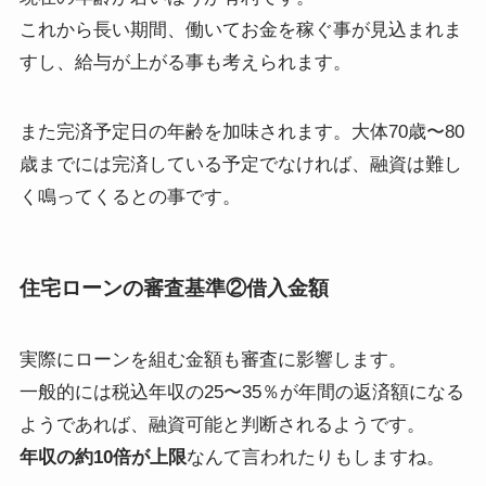
これから長い期間、働いてお金を稼ぐ事が見込まれま
すし、給与が上がる事も考えられます。
また完済予定日の年齢を加味されます。大体
70歳〜80
歳までには完済
している予定でなければ、融資は難し
く鳴ってくるとの事です。
住宅ローンの審査基準②
借入金額
実際にローンを組む金額も審査に影響します。
一般的には
税込年収の25〜35％が年間の返済額
になる
ようであれば、融資可能と判断されるようです。
年収の約10倍が上限
なんて言われたりもしますね。